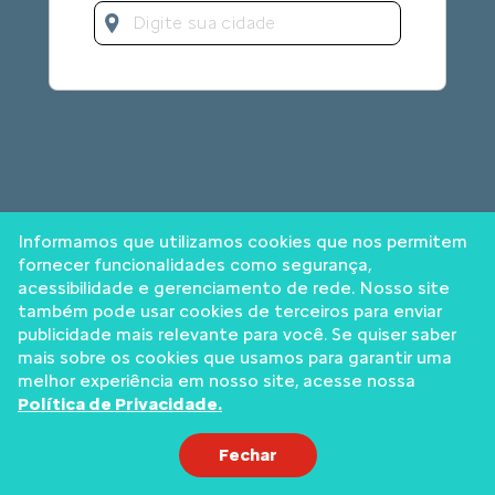
Informamos que utilizamos cookies que nos permitem
fornecer funcionalidades como segurança,
acessibilidade e gerenciamento de rede. Nosso site
também pode usar cookies de terceiros para enviar
Encontramos 0 resultados:
publicidade mais relevante para você. Se quiser saber
Falar com uma
mais sobre os cookies que usamos para garantir uma
Nenhum revendedor corresponde à sua pesquisa. Por
concessionária
favor, modifique seus critérios de pesquisa.
melhor experiência em nosso site, acesse nossa
Política de Privacidade.
Exibir filtros
Fechar
MapLibre
AWS
HERE
| ©
,